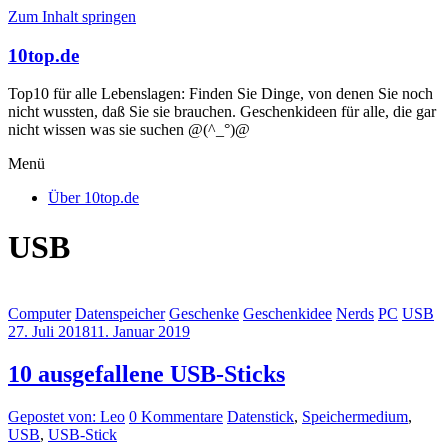
Zum Inhalt springen
10top.de
Top10 für alle Lebenslagen: Finden Sie Dinge, von denen Sie noch
nicht wussten, daß Sie sie brauchen. Geschenkideen für alle, die gar
nicht wissen was sie suchen @(^_°)@
Menü
Über 10top.de
USB
Computer
Datenspeicher
Geschenke
Geschenkidee
Nerds
PC
USB
27. Juli 2018
11. Januar 2019
10 ausgefallene USB-Sticks
Gepostet von: Leo
0 Kommentare
Datenstick
,
Speichermedium
,
USB
,
USB-Stick