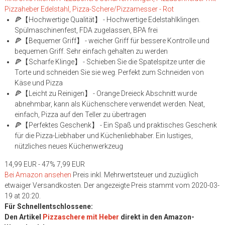
Pizzaheber Edelstahl, Pizza-Schere/Pizzamesser - Rot
🍕【Hochwertige Qualität】 - Hochwertige Edelstahlklingen.
Spülmaschinenfest, FDA zugelassen, BPA frei
🍕【Bequemer Griff】 - weicher Griff für bessere Kontrolle und
bequemen Griff. Sehr einfach gehalten zu werden
🍕【Scharfe Klinge】 - Schieben Sie die Spatelspitze unter die
Torte und schneiden Sie sie weg. Perfekt zum Schneiden von
Käse und Pizza
🍕【Leicht zu Reinigen】 - Orange Dreieck Abschnitt wurde
abnehmbar, kann als Küchenschere verwendet werden. Neat,
einfach, Pizza auf den Teller zu übertragen
🍕【Perfektes Geschenk】 - Ein Spaß und praktisches Geschenk
für die Pizza-Liebhaber und Küchenliebhaber. Ein lustiges,
nützliches neues Küchenwerkzeug
14,99 EUR
- 47%
7,99 EUR
Bei Amazon ansehen
Preis inkl. Mehrwertsteuer und zuzüglich
etwaiger Versandkosten. Der angezeigte Preis stammt vom 2020-03-
19 at 20:20.
Für Schnellentschlossene:
Den Artikel
Pizzaschere mit Heber
direkt in den Amazon-