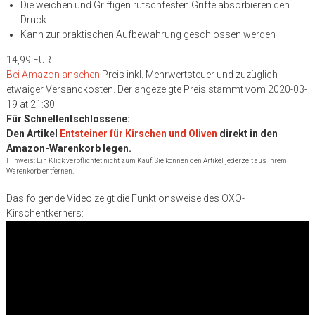
Die weichen und Griffigen rutschfesten Griffe absorbieren den
Druck
Kann zur praktischen Aufbewahrung geschlossen werden
14,99 EUR
Bei Amazon ansehen
Preis inkl. Mehrwertsteuer und zuzüglich
etwaiger Versandkosten. Der angezeigte Preis stammt vom 2020-03-
19 at 21:30.
Für Schnellentschlossene:
Den Artikel
Entsteiner für Kirschen und Oliven
direkt in den
Amazon-Warenkorb legen.
Hinweis: Ein Klick verpflichtet nicht zum Kauf. Sie können den Artikel jederzeit aus Ihrem
Warenkorb entfernen.
Das folgende Video zeigt die Funktionsweise des OXO-
Kirschentkerners: