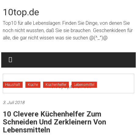
Zum Inhalt springen
10top.de
Top10 für alle Lebenslagen: Finden Sie Dinge, von denen Sie
noch nicht wussten, daß Sie sie brauchen. Geschenkideen für
alle, die gar nicht wissen was sie suchen @(^_°)@
Haushalt
Küche
Küchenhelfer
Lebensmittel
Photo
by bijutoha /
CC0
3. Juli 2018
10 Clevere Küchenhelfer Zum
Schneiden Und Zerkleinern Von
Lebensmitteln