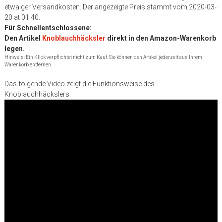
etwaiger Versandkosten. Der angezeigte Preis stammt vom 2020-03-
20 at 01:40.
Für Schnellentschlossene:
Den Artikel
Knoblauchhäcksler
direkt in den Amazon-Warenkorb
legen.
Hinweis: Ein Klick verpflichtet nicht zum Kauf. Sie können den Artikel jederzeit aus Ihrem
Warenkorb entfernen.
Das folgende Video zeigt die Funktionsweise des
Knoblauchhäckslers: