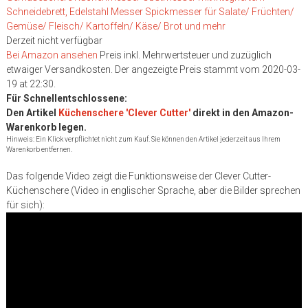
Schneidebrett, Edelstahl Messer Spickmesser für Salate/ Früchten/
Gemüse/ Fleisch/ Kartoffeln/ Käse/ Brot und mehr
Derzeit nicht verfügbar
Bei Amazon ansehen
Preis inkl. Mehrwertsteuer und zuzüglich
etwaiger Versandkosten. Der angezeigte Preis stammt vom 2020-03-
19 at 22:30.
Für Schnellentschlossene:
Den Artikel
Küchenschere 'Clever Cutter'
direkt in den Amazon-
Warenkorb legen.
Hinweis: Ein Klick verpflichtet nicht zum Kauf. Sie können den Artikel jederzeit aus Ihrem
Warenkorb entfernen.
Das folgende Video zeigt die Funktionsweise der Clever Cutter-
Küchenschere (Video in englischer Sprache, aber die Bilder sprechen
für sich):