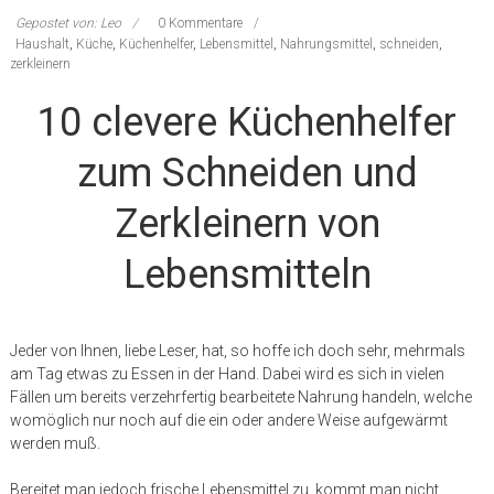
Gepostet von: Leo
0 Kommentare
Haushalt
,
Küche
,
Küchenhelfer
,
Lebensmittel
,
Nahrungsmittel
,
schneiden
,
zerkleinern
10 clevere Küchenhelfer
zum Schneiden und
Zerkleinern von
Lebensmitteln
Jeder von Ihnen, liebe Leser, hat, so hoffe ich doch sehr, mehrmals
am Tag etwas zu Essen in der Hand. Dabei wird es sich in vielen
Fällen um bereits verzehrfertig bearbeitete Nahrung handeln, welche
womöglich nur noch auf die ein oder andere Weise aufgewärmt
werden muß.
Bereitet man jedoch frische Lebensmittel zu, kommt man nicht