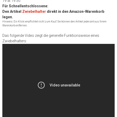
19 at 19:50.
Für Schnellentschlossene:
Den Artikel
Zwiebelhalter
direkt in den Amazon-Warenkorb
legen.
Hinweis: Ein Klick verpflichtet nicht zum Kauf. Sie können den Artikel jederzeit aus Ihrem
Warenkorb entfernen.
Das folgende Video zeigt die generelle Funktionsweise eines
Zwiebelhalters: